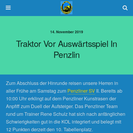
14. November 2019
Traktor Vor Auswärtsspiel In
Penzlin
Zum Abschluss der Hinrunde reisen unsere Herren in
aller Frühe am Samstag zum
Penzliner SV
II. Bereits ab
10:00 Uhr erklingt auf dem Penzliner Kunstrasen der
Anpfiff zum Duell der Aufsteiger. Das Penzliner Team
rund um Trainer Rene Schulz hat sich nach anfänglichen
Schwierigkeiten gut in die KOL integriert und belegt mit
12 Punkten derzeit den 10. Tabellenplatz.