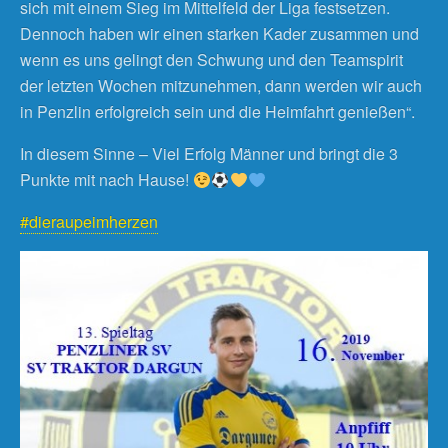
sich mit einem Sieg im Mittelfeld der Liga festsetzen.
Dennoch haben wir einen starken Kader zusammen und
wenn es uns gelingt den Schwung und den Teamspirit
der letzten Wochen mitzunehmen, dann werden wir auch
in Penzlin erfolgreich sein und die Heimfahrt genießen“.
In diesem Sinne – Viel Erfolg Männer und bringt die 3
Punkte mit nach Hause!
#dieraupeimherzen