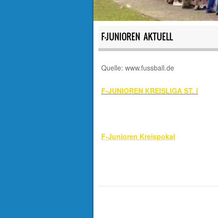
F-JUNIOREN AKTUELL
Quelle: www.fussball.de
F-JUNIOREN KREISLIGA ST. I
F-Junioren Kreispokal