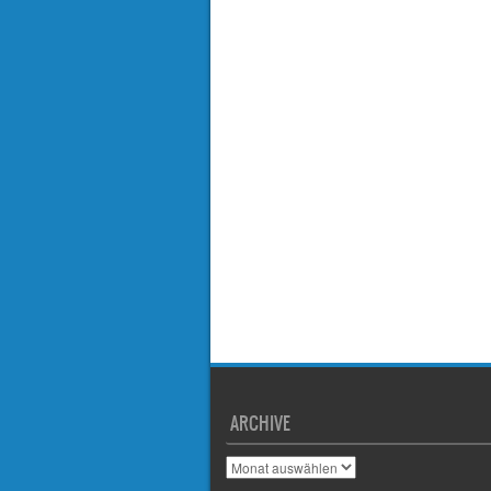
ARCHIVE
A
r