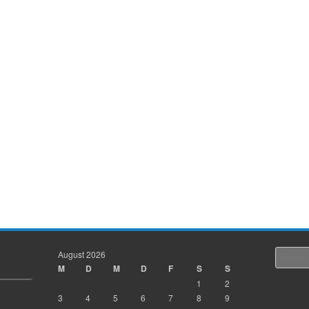
August 2026
Search
M
D
M
D
F
S
S
1
2
3
4
5
6
7
8
9