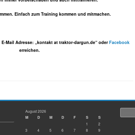
kommen. Einfach zum Training kommen und mitmachen.
 E-Mail Adresse: „kontakt at traktor-dargun.de“ oder
Facebook
erreichen.
August 2026
Search
M
D
M
D
F
S
S
1
2
3
4
5
6
7
8
9