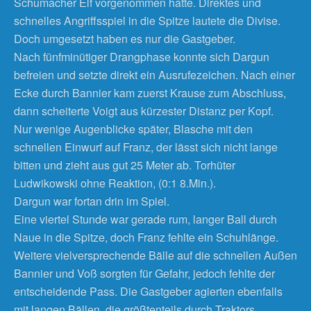
Schumacher Elf vorgenommen hatte. Direktes und
schnelles Angriffsspiel in die Spitze lautete die Divise.
Doch umgesetzt haben es nur die Gastgeber.
Nach fünfminütiger Drangphase konnte sich Dargun
befreien und setzte direkt ein Ausrufezeichen. Nach einer
Ecke durch Bannier kam zuerst Krause zum Abschluss,
dann scheiterte Voigt aus kürzester Distanz per Kopf.
Nur wenige Augenblicke später, Blasche mit den
schnellen Einwurf auf Franz, der lässt sich nicht lange
bitten und zieht aus gut 25 Meter ab. Torhüter
Ludwikowski ohne Reaktion, (0:1 8.Min.).
Dargun war fortan drin im Spiel.
Eine viertel Stunde war gerade rum, langer Ball durch
Naue in die Spitze, doch Franz fehlte ein Schuhlänge.
Weitere vielversprechende Bälle auf die schnellen Außen
Bannier und Voß sorgten für Gefahr, jedoch fehlte der
entscheidende Pass. Die Gastgeber agierten ebenfalls
mit langen Bällen, die größtenteils durch Traktors