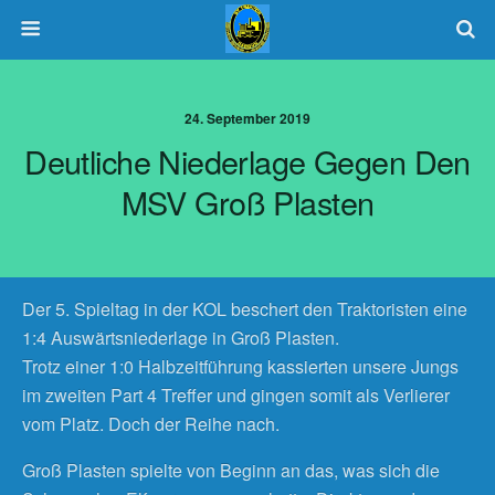
24. September 2019
Deutliche Niederlage Gegen Den
MSV Groß Plasten
Der 5. Spieltag in der KOL beschert den Traktoristen eine
1:4 Auswärtsniederlage in Groß Plasten.
Trotz einer 1:0 Halbzeitführung kassierten unsere Jungs
im zweiten Part 4 Treffer und gingen somit als Verlierer
vom Platz. Doch der Reihe nach.
Groß Plasten spielte von Beginn an das, was sich die