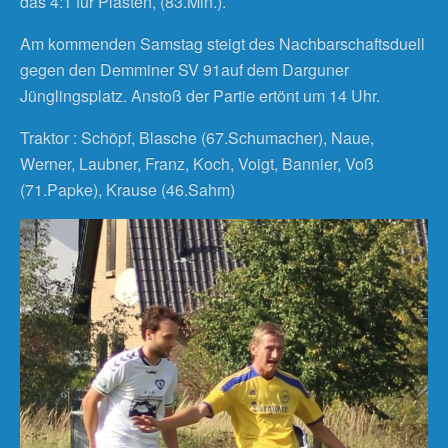
das 4:1 für Plasten, (83.Min.).
Am kommenden Samstag steigt des Nachbarschaftsduell
gegen den Demminer SV 91auf dem Darguner
Jünglingsplatz. Anstoß der Partie ertönt um 14 Uhr.
Traktor : Schöpf, Blasche (67.Schumacher), Naue,
Werner, Laubner, Franz, Koch, Voigt, Bannier, Voß
(71.Papke), Krause (46.Sahm)