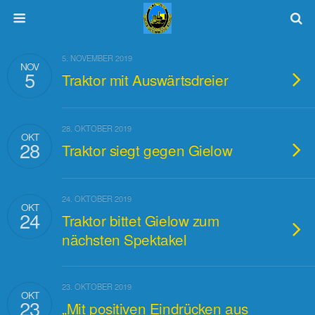
5. NOVEMBER 2019
NOV
5
Traktor mit Auswärtsdreier
28. OKTOBER 2019
OKT
28
Traktor siegt gegen Gielow
24. OKTOBER 2019
OKT
24
Traktor bittet Gielow zum
nächsten Spektakel
23. OKTOBER 2019
OKT
23
„Mit positiven Eindrücken aus