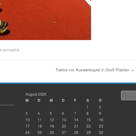
he
permalink
.
Traktor vor Auswärtsspiel in Groß Plasten
→
August 2026
Search
M
D
M
D
F
S
S
1
2
3
4
5
6
7
8
9
10
11
12
13
14
15
16
17
18
19
20
21
22
23
24
25
26
27
28
29
30